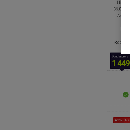
Hinder
36.000 P
Anti-T
Fl
Kant
Räu
RockDock
10
Sonderpreis
1 449
42%
RA