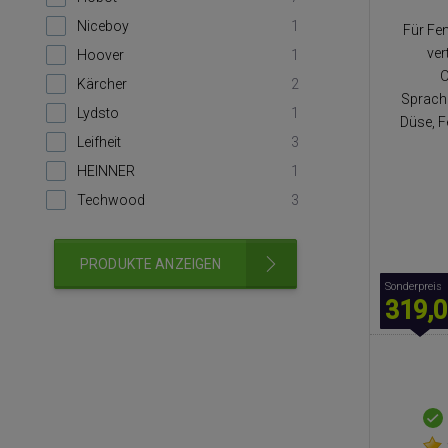
Niceboy
1
Für Fe
ver
Hoover
1
O
Kärcher
2
Sprach
Lydsto
1
Düse, F
Leifheit
3
HEINNER
1
Techwood
3
PRODUKTE ANZEIGEN
Sonderpreis
319,0