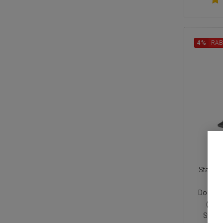
4%
RAB
Staubsa
Doppels
(4,5 
StarSi