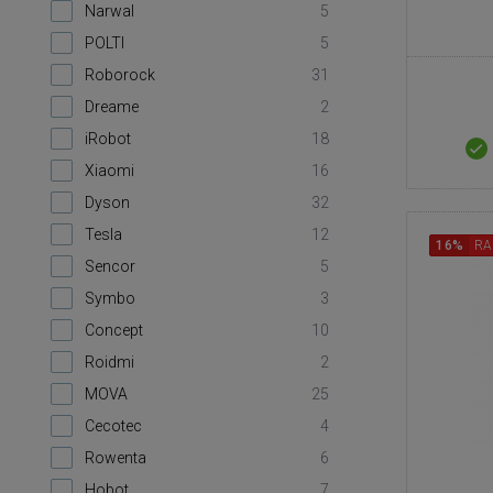
Narwal
5
POLTI
5
Roborock
31
Dreame
2
iRobot
18
Xiaomi
16
Dyson
32
Tesla
12
16%
RA
Sencor
5
Symbo
3
Concept
10
Roidmi
2
MOVA
25
Cecotec
4
Rowenta
6
Hobot
7