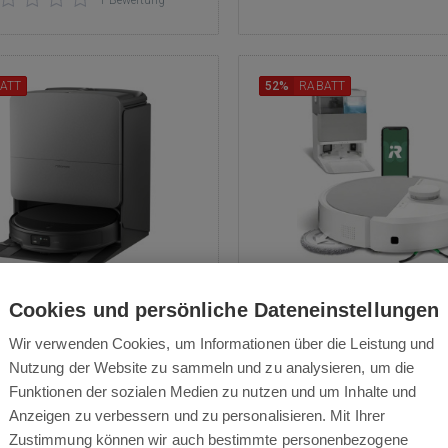
1 Bewertung
ATT
52%
RABATT
Roborock Saros 20
Roomba® Plus 505 
Cookies und persönliche Dateneinstellungen
Roboter + AutoWash™
ugerroboter mit Wischmopp -
Wir verwenden Cookies, um Informationen über die Leistung und
weiß
AdaptiLift Chassis 3.0 -
Nutzung der Website zu sammeln und zu analysieren, um die
chichtschwellen bis zu 8,8 cm
Saug- und Wischroboter - C
Funktionen der sozialen Medien zu nutzen und um Inhalte und
+ 4,3 cm), 3D ToF Navigation
Pro LiDAR + PrecisionVisi
Anzeigen zu verbessern und zu personalisieren. Mit Ihrer
ght 2.0 - erkennt mehr als 300
PerfectEdge® 4-Stufen-Sys
Zustimmung können wir auch bestimmte personenbezogene