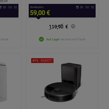
stufe
35 : 50 : 51
Sonderpreis
35 : 50 : 51
59,00 €
119,90
€
 heute
Auf Lager
Versand noch heute
41%
RABATT