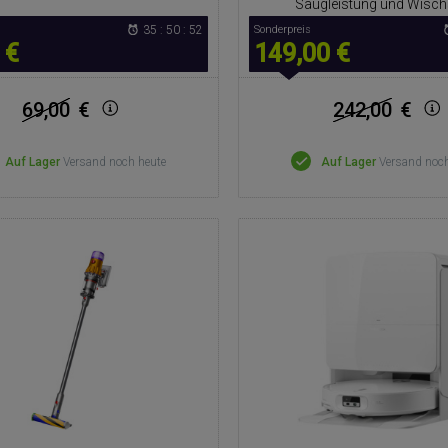
Saugleistung und Wisch
35 : 50 : 51
Sonderpreis
 €
149,00 €
69,00
€
242,00
€
Auf Lager
Versand noch heute
Auf Lager
Versand noch