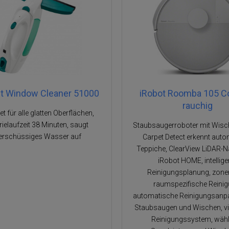
it Window Cleaner 51000
iRobot Roomba 105 C
rauchig
t für alle glatten Oberflächen,
rielaufzeit 38 Minuten, saugt
Staubsaugerroboter mit Wisch
erschüssiges Wasser auf
Carpet Detect erkennt aut
Teppiche, ClearView LiDAR-N
iRobot HOME, intellige
Reinigungsplanung, zone
raumspezifische Reinig
automatische Reinigungsanp
Staubsaugen und Wischen, vi
Reinigungssystem, wäh