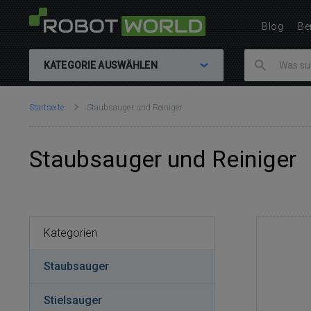
Blog
Be
KATEGORIE AUSWÄHLEN
Sie
Startseite
Staubsauger und Reiniger
sind
hier:
Staubsauger und Reiniger
Kategorien
Staubsauger
Stielsauger