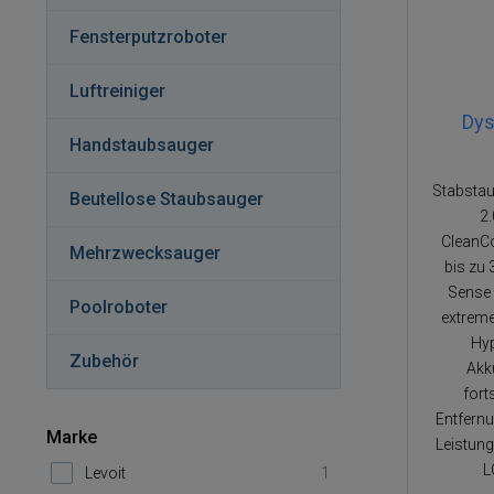
Fensterputzroboter
Luftreiniger
Dys
Handstaubsauger
Stabsta
Beutellose Staubsauger
2
CleanC
Mehrzwecksauger
bis zu 
Sense 
Pool­ro­bo­ter
extreme
Hy
Zubehör
Akku
fort
Entfern
Marke
Leistun
L
Levoit
1