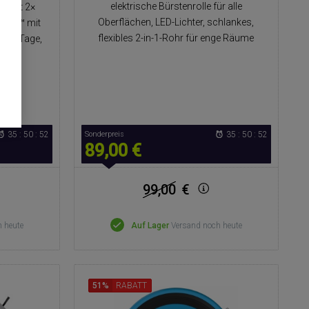
elektrische Bürstenrolle für alle
b mit 2×
Oberflächen, LED-Lichter, schlankes,
Wash™ mit
flexibles 2-in-1-Rohr für enge Räume
u 75 Tage,
35 : 50 : 51
Sonderpreis
35 : 50 : 51
89,00 €
99,00
€
 heute
Auf Lager
Versand noch heute
51%
RABATT