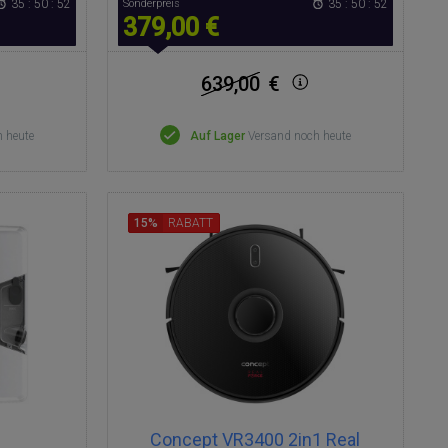
35 : 50 : 51
Sonderpreis
35 : 50 : 51
379,00 €
639,00
€
 heute
Auf Lager
Versand noch heute
15%
RABATT
Concept VR3400 2in1 Real