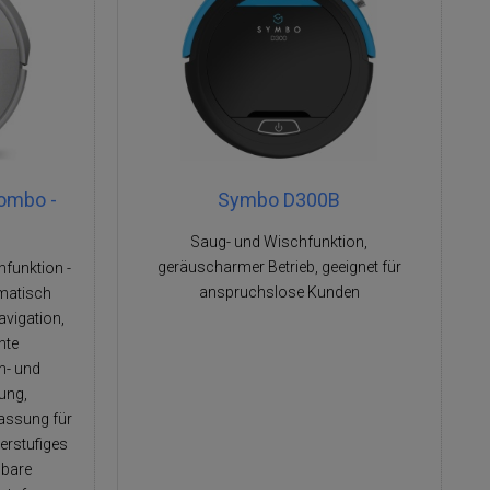
ombo -
Symbo D300B
Saug- und Wischfunktion,
geräuscharmer Betrieb, geeignet für
funktion -
anspruchslose Kunden
omatisch
avigation,
nte
n- und
ung,
assung für
erstufiges
lbare