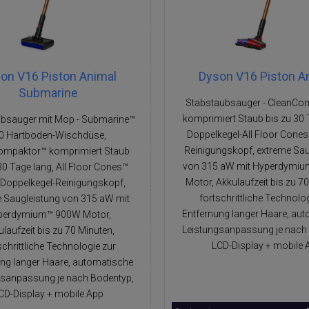
on V16 Piston Animal
Dyson V16 Piston A
Submarine
Stabstaubsauger - CleanCo
komprimiert Staub bis zu 30 
ubsauger mit Mop - Submarine™
Doppelkegel-All Floor Cone
.0 Hartboden-Wischdüse,
Reinigungskopf, extreme Sau
ompaktor™ komprimiert Staub
von 315 aW mit Hyperdymi
30 Tage lang, All Floor Cones™
Motor, Akkulaufzeit bis zu 7
Doppelkegel-Reinigungskopf,
fortschrittliche Technolog
 Saugleistung von 315 aW mit
Entfernung langer Haare, au
perdymium™ 900W Motor,
Leistungsanpassung je nach 
laufzeit bis zu 70 Minuten,
LCD-Display + mobile 
schrittliche Technologie zur
ung langer Haare, automatische
gsanpassung je nach Bodentyp,
CD-Display + mobile App