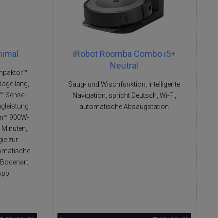
nimal
iRobot Roomba Combo i5+
Neutral
mpaktor™
Tage lang,
Saug- und Wischfunktion, intelligente
s™ Sense-
Navigation, spricht Deutsch, Wi-Fi,
gleistung
automatische Absaugstation
um™ 900W-
0 Minuten,
ie zur
tomatische
Bodenart,
App