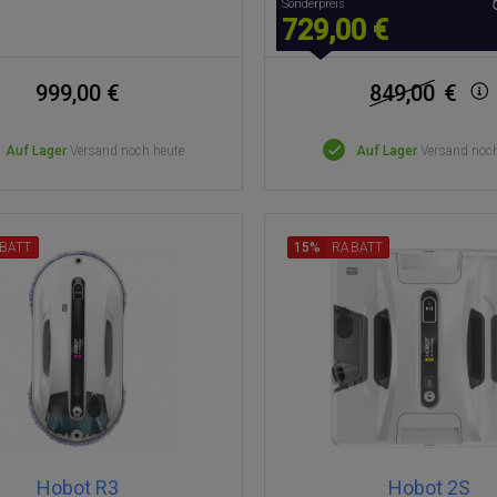
Sonderpreis
729,00 €
999,00 €
849,00
€
Auf Lager
Versand noch heute
Auf Lager
Versand noch
BATT
15%
RABATT
Hobot R3
Hobot 2S