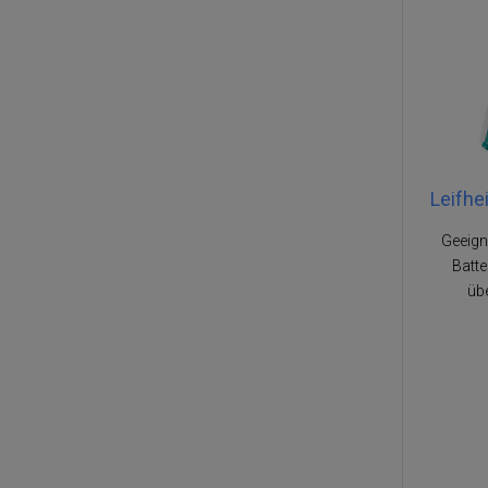
Leifhe
Geeigne
Batte
üb