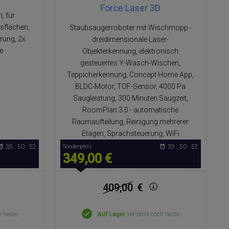
Force Laser 3D
, für
asflächen,
Staubsaugerroboter mit Wischmopp -
rung, 2x
dreidimensionale Laser-
e
Objekterkennung, elektronisch
gesteuertes Y-Wasch-Wischen,
Teppicherkennung, Concept Home App,
BLDC-Motor, TOF-Sensor, 4000 Pa
Saugleistung, 300 Minuten Saugzeit,
RoomPlan 3.0 - automatische
Raumaufteilung, Reinigung mehrerer
Etagen, Sprachsteuerung, WiFi
35 : 50 : 51
Sonderpreis
35 : 50 : 51
349,00 €
409,00
€
 heute
Auf Lager
Versand noch heute