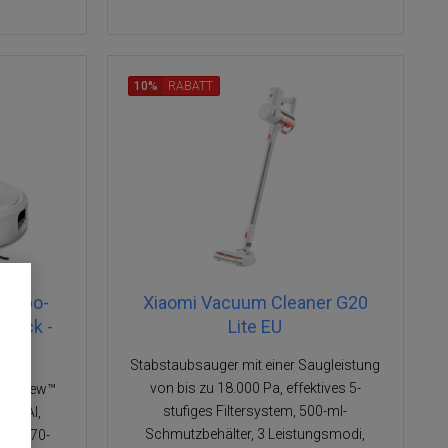
10%
RABATT
Combo-
Xiaomi Vacuum Cleaner G20
 Dock -
Lite EU
Stabstaubsauger mit einer Saugleistung
von bis zu 18.000 Pa, effektives 5-
learView™
stufiges Filtersystem, 500-ml-
on™ AI,
Schmutzbehälter, 3 Leistungsmodi,
tem, 70-