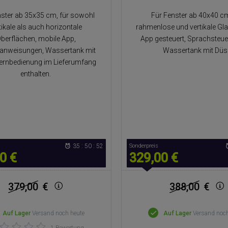
nster ab 35x35 cm, für sowohl
Für Fenster ab 40x40 cm
tikale als auch horizontale
rahmenlose und vertikale Gl
berflächen, mobile App,
App gesteuert, Sprachsteue
anweisungen, Wassertank mit
Wassertank mit Düs
ernbedienung im Lieferumfang
enthalten.
35 : 50 : 51
Sonderpreis
0 €
329,00 €
379,00
€
388,00
€
Auf Lager
Versand noch heute
Auf Lager
Versand noch