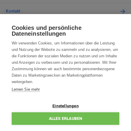
Kontakt
Cookies und persönliche
Kontaktieren Sie uns
Dateneinstellungen
info@robotworld.de
Wir verwenden Cookies, um Informationen über die Leistung
und Nutzung der Website zu sammeln und zu analysieren, um
+49 25 197 159 962
Mo-Fr 8:00—16:00 Uhr
die Funktionen der sozialen Medien zu nutzen und um Inhalte
und Anzeigen zu verbessern und zu personalisieren. Mit Ihrer
ALLE KONTAKTE
Zustimmung können wir auch bestimmte personenbezogene
Daten zu Marketingzwecken an Marketingplattformen
AGB
weitergeben.
Lernen Sie mehr
WIDERRUFSBELEHRUNG
DATENSCHUTZERKLÄRUNG
Einstellungen
IMPRESSUM
ALLES ERLAUBEN