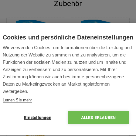
Zubehör
Cookies und persönliche Dateneinstellungen
Wir verwenden Cookies, um Informationen über die Leistung und
Nutzung der Website zu sammeln und zu analysieren, um die
Funktionen der sozialen Medien zu nutzen und um Inhalte und
Bakterien- und Virenfilter
Levoit Core 300-RF-PA
Anzeigen zu verbessern und zu personalisieren. Mit Ihrer
Levoit City 300-RF-MB
Filter für tierische
Zustimmung können wir auch bestimmte personenbezogene
Umgebungen
Daten zu Marketingzwecken an Marketingplattformen
weitergeben.
IN DEN
IN DEN
Lernen Sie mehr
WARENKORB
WARENKORB
Einstellungen
ALLES ERLAUBEN
33,00 €
33,00 €
inkl. MwSt.
inkl. MwSt.
Auf Bestellung – Termin wird
Auf Lager
angegeben