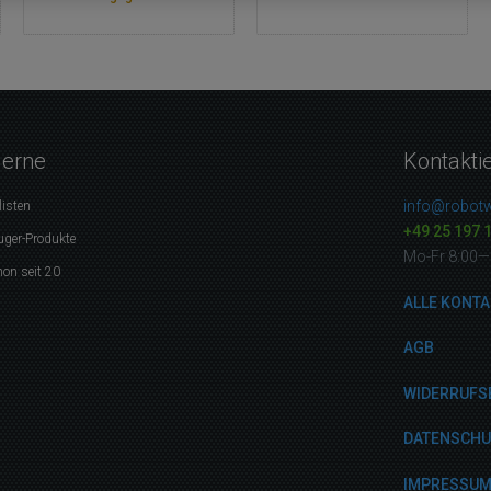
gerne
Kontakti
info@robotw
listen
+49 25 197 
uger-Produkte
Mo-Fr 8:00—
on seit 20
ALLE KONTA
AGB
WIDERRUFS
DATENSCH
IMPRESSU