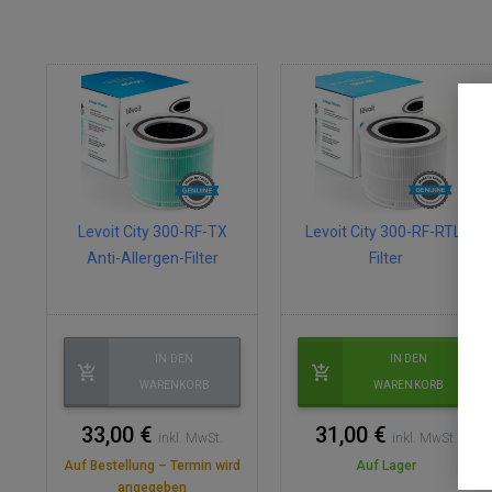
Levoit City 300-RF-TX
Levoit City 300-RF-RTL-
Anti-Allergen-Filter
Filter
IN DEN
IN DEN
WARENKORB
WARENKORB
33,00 €
31,00 €
inkl. MwSt.
inkl. MwSt.
Auf Bestellung – Termin wird
Auf Lager
angegeben