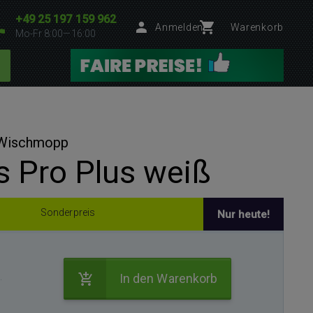
+49 25 197 159 962
Anmelden
Warenkorb
Mo-Fr 8:00—16:00
 Wischmopp
 Pro Plus weiß
Sonderpreis
Nur heute!
.
In den Warenkorb