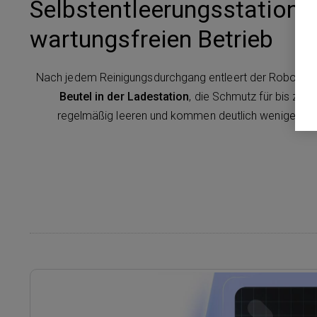
Selbstentleerungsstation 
wartungsfreien Betrieb
Nach jedem Reinigungsdurchgang entleert der Roboter 
Beutel in der Ladestation
, die Schmutz für bis zu 
regelmäßig leeren und kommen deutlich weniger mit S