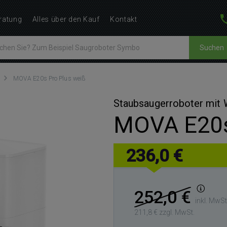
ratung
Alles über den Kauf
Kontakt
Suchen
MOVA E20s Pro Plus weiß
Staubsaugerroboter mit
MOVA E20s
236,0 €
252,0 €
inkl. MwSt
211,8 € zzgl. MwSt.