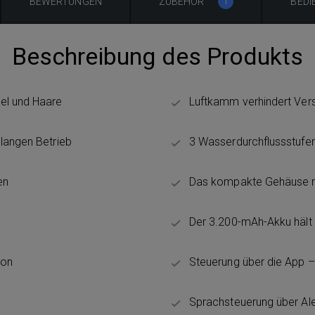
BEWERTUNGEN
ZUBEHÖR
BEDI
1
Beschreibung des Produkts
mel und Haare
Luftkamm verhindert Ver
nlangen Betrieb
3 Wasserdurchflussstufe
en
Das kompakte Gehäuse mi
Der 3.200-mAh-Akku hält 
ion
Steuerung über die App – 
Sprachsteuerung über Ale