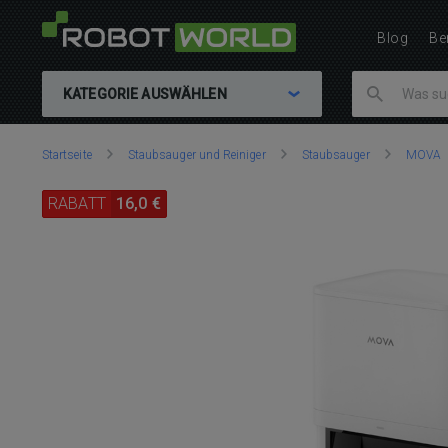
Blog
Be
KATEGORIE AUSWÄHLEN
Sie
Startseite
Staubsauger und Reiniger
Staubsauger
MOVA
sind
hier:
RABATT
16,0 €