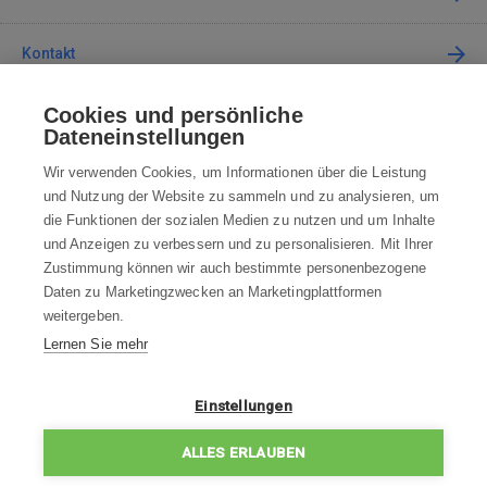
Kontakt
Cookies und persönliche
Kontaktieren Sie uns
Dateneinstellungen
info@robotworld.de
Wir verwenden Cookies, um Informationen über die Leistung
und Nutzung der Website zu sammeln und zu analysieren, um
+49 25 197 159 962
Mo-Fr 8:00—16:00 Uhr
die Funktionen der sozialen Medien zu nutzen und um Inhalte
und Anzeigen zu verbessern und zu personalisieren. Mit Ihrer
ALLE KONTAKTE
Zustimmung können wir auch bestimmte personenbezogene
Daten zu Marketingzwecken an Marketingplattformen
AGB
weitergeben.
Lernen Sie mehr
WIDERRUFSBELEHRUNG
DATENSCHUTZERKLÄRUNG
Einstellungen
IMPRESSUM
ALLES ERLAUBEN