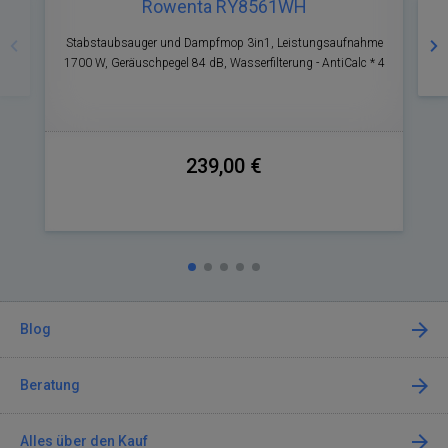
Rowenta RY8561WH
Zurück
Nä
Stabstaubsauger und Dampfmop 3in1, Leistungsaufnahme
1700 W, Geräuschpegel 84 dB, Wasserfilterung - AntiCalc * 4
239,00 €
Blog
Beratung
Alles über den Kauf