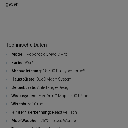
geben.
Technische Daten
Modell:
Roborock Qrevo C Pro
Farbe:
Weiß
Absaugleistung:
18 500 Pa HyperForce™
Hauptbürste:
DuoDivide™-System
Seitenbürste:
Anti-Tangle-Design
Wischsystem:
FlexiArm™-Mopp, 200 U/min.
Wischhub:
10 mm
Hinderniserkennung:
Reactive Tech
Mop-Waschen:
75°C heißes Wasser