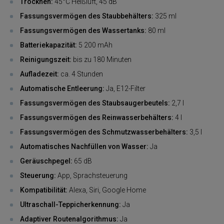
Trocknen:
45°C Heißluft, 45 dB
Fassungsvermögen des Staubbehälters:
325 ml
Fassungsvermögen des Wassertanks:
80 ml
Batteriekapazität:
5 200 mAh
Reinigungszeit:
bis zu 180 Minuten
Aufladezeit:
ca. 4 Stunden
Automatische Entleerung:
Ja, E12-Filter
Fassungsvermögen des Staubsaugerbeutels:
2,7 l
Fassungsvermögen des Reinwasserbehälters:
4 l
Fassungsvermögen des Schmutzwasserbehälters:
3,5 l
Automatisches Nachfüllen von Wasser:
Ja
Geräuschpegel:
65 dB
Steuerung:
App, Sprachsteuerung
Kompatibilität:
Alexa, Siri, Google Home
Ultraschall-Teppicherkennung:
Ja
Adaptiver Routenalgorithmus:
Ja