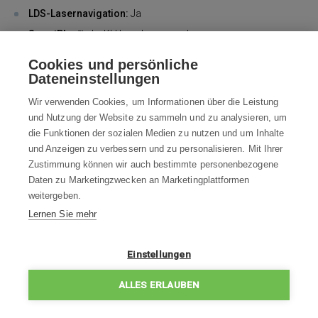
LDS-Lasernavigation:
Ja
SmartPlan™:
Ja, KI-Umgebungsanalyse
Anzahl der Wasserdurchflussstufen:
30
Cookies und persönliche
Abmessungen des Roboters:
350 × 353 × 96,5 mm
Dateneinstellungen
Abmessungen der Basis:
340 × 487 × 519 mm
Wir verwenden Cookies, um Informationen über die Leistung
und Nutzung der Website zu sammeln und zu analysieren, um
Packungsinhalt
die Funktionen der sozialen Medien zu nutzen und um Inhalte
und Anzeigen zu verbessern und zu personalisieren. Mit Ihrer
Zustimmung können wir auch bestimmte personenbezogene
Daten zu Marketingzwecken an Marketingplattformen
weitergeben.
Lernen Sie mehr
1x
Roborock Qrevo C
1x Akku Li-Ion 5200
Einstellungen
Pro - weiß
mAh
ALLES ERLAUBEN