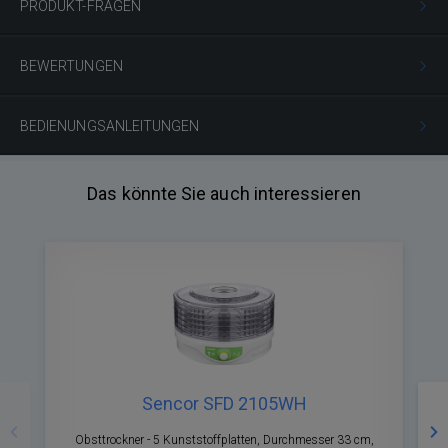
PRODUKT-FRAGEN
BEWERTUNGEN
BEDIENUNGSANLEITUNGEN
Das könnte Sie auch interessieren
Zurück
Nä
Sencor SFD 2105WH
Obsttrockner - 5 Kunststoffplatten, Durchmesser 33 cm,