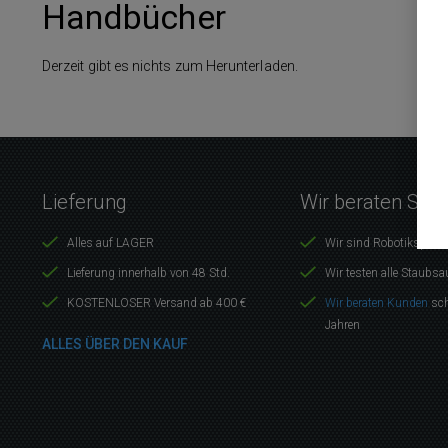
Handbücher
Derzeit gibt es nichts zum Herunterladen.
Lieferung
Wir beraten Sie 
Alles auf LAGER
Wir sind Robotikspezia
Lieferung innerhalb von 48 Std.
Wir testen alle Staubsa
KOSTENLOSER Versand ab 400 €
Wir beraten Kunden
sch
Jahren
ALLES ÜBER DEN KAUF