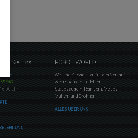
eren Sie uns
ROBOT WORLD
orld.de
Wir sind Spezialisten für den Verkauf
159 962
von robotischen Helfern-
16:00 Uhr
Staubsaugern, Reinigern, Mopps,
Mähern und Drohnen
KTE
ALLES ÜBER UNS
BELEHRUNG