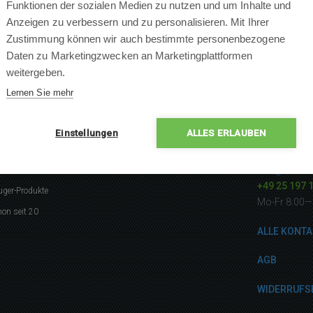
Funktionen der sozialen Medien zu nutzen und um Inhalte und
Anzeigen zu verbessern und zu personalisieren. Mit Ihrer
Zustimmung können wir auch bestimmte personenbezogene
Daten zu Marketingzwecken an Marketingplattformen
weitergeben.
Lernen Sie mehr
Einstellungen
ALLES ERLAUBEN
gerne
Kontakti
info@robotw
listen
+49 25 197 
uger-Produkte
Mo-Fr 8:00—
on seit 20
ALLE KONTA
AGB
WIDERRUFS