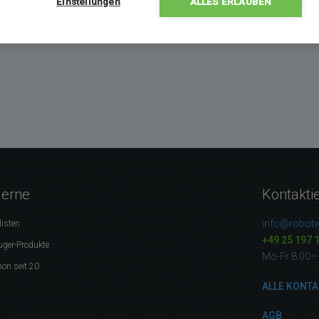
Einstellungen
ALLES ERLAUBEN
gerne
Kontakti
info@robotw
listen
+49 25 197 
uger-Produkte
Mo-Fr 8:00—
on seit 20
ALLE KONTA
AGB