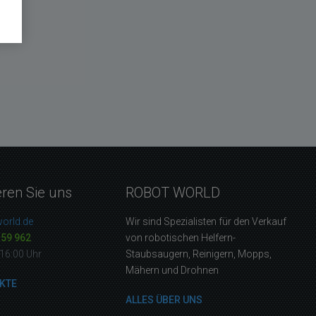
eren Sie uns
ROBOT WORLD
orld.de
Wir sind Spezialisten für den Verkauf
159 962
von robotischen Helfern-
16:00 Uhr
Staubsaugern, Reinigern, Mopps,
Mähern und Drohnen
KTE
ALLES ÜBER UNS