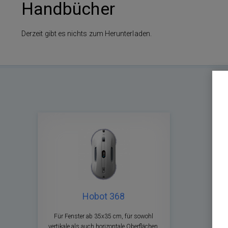
Handbücher
Derzeit gibt es nichts zum Herunterladen.
Hobot 368
Für Fenster ab 35x35 cm, für sowohl
vertikale als auch horizontale Oberflächen,